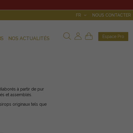
FR
NOUS CONTACTER
Espace Pro
NS
NOS ACTUALITÉS
laborés à partir de pur
nés et assemblés.
sirops originaux tels que