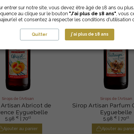
r entrer sur notre site, vous devez être âgé de 18 ans ou plus
quence au clique sur le bouton
"J'ai plus de 18 ans"
, vous ce
ajeur(e) et consentez à respecter les conditions d'utilisation d
j'ai plus de 18 ans
Quitter
Sirops de l’Artisan
Sirops de l’Artisan
 Artisan Abricot de
Sirop Artisan Parfum 
vence Eyguebelle
Eyguebelle
€
cl
€
cl
5,98
| 70
5,98
| 70
Ajouter au panier
Ajouter au panie