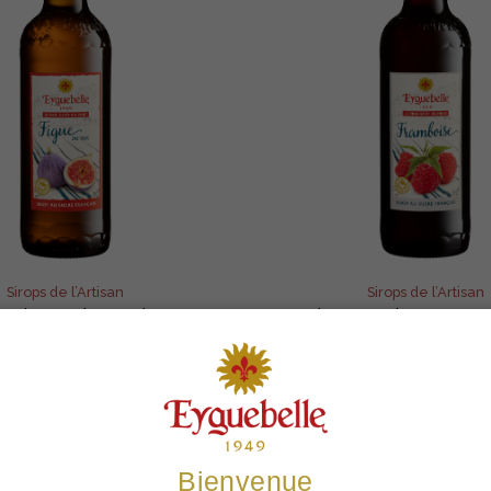
Sirops de l’Artisan
Sirops de l’Artisan
Artisan Figue du Var
Sirop Artisan Fra
Eyguebelle
Eyguebelle
€
cl
€
cl
5,98
| 70
5,98
| 70
Ajouter au panier
Ajouter au panie
Bienvenue