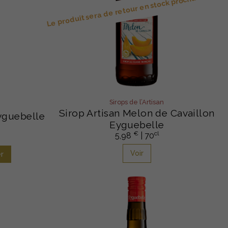
Le produit sera de retour en stock prochainement
Sirops de l’Artisan
Sirop Artisan Melon de Cavaillon
Eyguebelle
Eyguebelle
€
cl
5,98
| 70
Voir
r