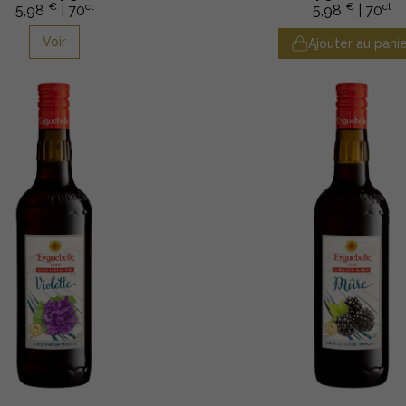
€
cl
€
cl
5,98
| 70
5,98
| 70
Voir
Ajouter au panie