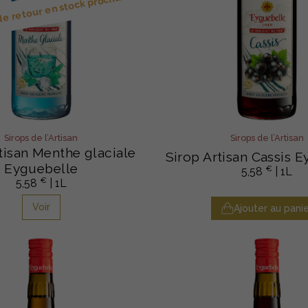
 de retour en stock prochainement
Sirops de l’Artisan
Sirops de l’Artisan
tisan Menthe glaciale
Sirop Artisan Cassis 
Eyguebelle
€
5,58
| 1L
€
5,58
| 1L
Voir
Ajouter au panie