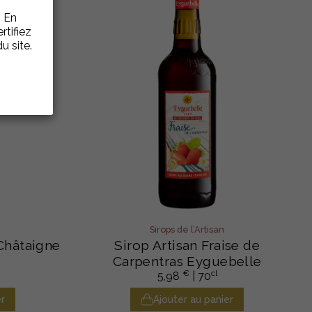
. En
rtifiez
u site.
Sirops de l’Artisan
Châtaigne
Sirop Artisan Fraise de
Carpentras Eyguebelle
€
cl
5,98
| 70
r
Ajouter au panier