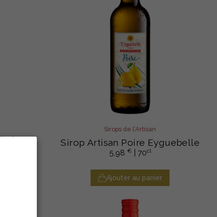
Sirops de l’Artisan
mboise
Sirop Artisan Poire Eyguebelle
€
cl
5,98
| 70
r
Ajouter au panier