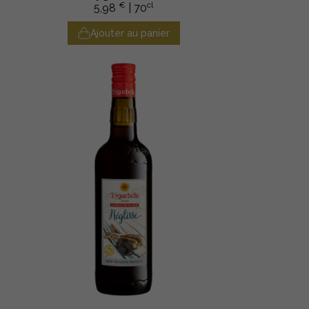
€
cl
5,98
| 70
Ajouter au panier