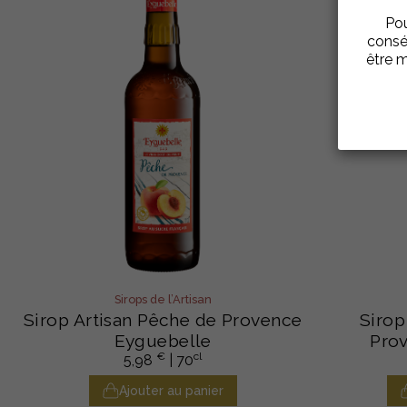
Pou
consé
être m
Sirops de l’Artisan
Sirop Artisan Pêche de Provence
Sirop
Eyguebelle
Pro
€
cl
5,98
| 70
Ajouter au panier