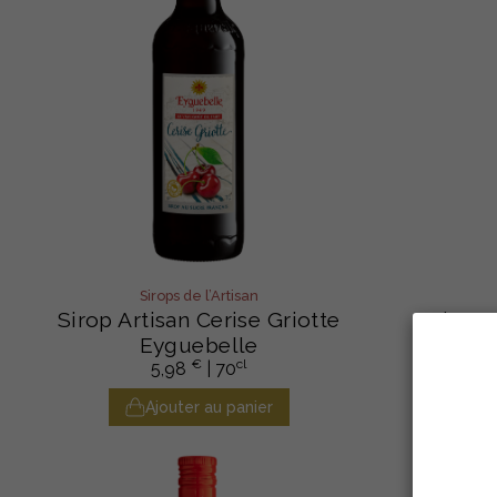
Sirops de l’Artisan
Sirop Artisan Cerise Griotte
Sirop 
Eyguebelle
€
cl
5,98
| 70
Ajouter au panier