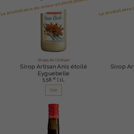
Le produit sera de retour en stock prochainement
Le produit sera
Sirops de l’Artisan
Sirop Artisan Anis étoilé
Sirop Ar
Eyguebelle
€
5,58
| 1L
Voir