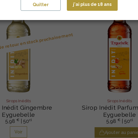
j'ai plus de 18 ans
Quitter
 de retour en stock prochainement
Sirops Inédits
Sirops Inédits
 Inédit Gingembre
Sirop Inédit Parfum
Eyguebelle
Eyguebelle
€
cl
€
cl
5,98
| 50
5,98
| 50
Voir
Ajouter au panie