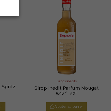
Sirops Inédits
 Spritz
Sirop Inedit Parfum Nougat
€
cl
5,98
| 50
r
Ajouter au panier