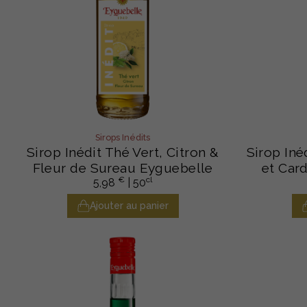
Sirops Inédits
Sirop Inédit Thé Vert, Citron &
Sirop Iné
Fleur de Sureau Eyguebelle
et Car
€
cl
5,98
| 50
Ajouter au panier