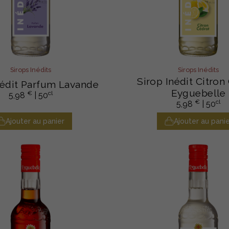
Sirops Inédits
Sirops Inédits
Sirop Inédit Citron
nédit Parfum Lavande
Eyguebelle
€
cl
5,98
| 50
€
cl
5,98
| 50
Ajouter au panier
Ajouter au panie