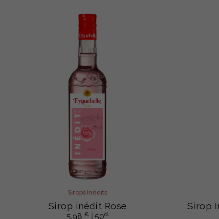
Sirops Inédits
Sirop inédit Rose
Sirop 
€
cl
5,98
| 50