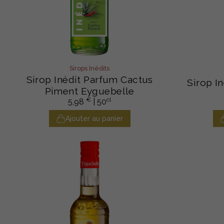
Sirops Inédits
Sirop Inédit Parfum Cactus
Sirop I
Piment Eyguebelle
€
cl
5,98
| 50
Ajouter au panier