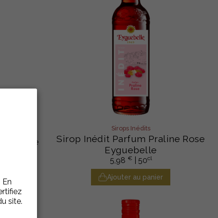
Sirops Inédits
Sirop Inédit Parfum Praline Rose
yguebelle
Eyguebelle
€
cl
5,98
| 50
r
Ajouter au panier
. En
rtifiez
u site.