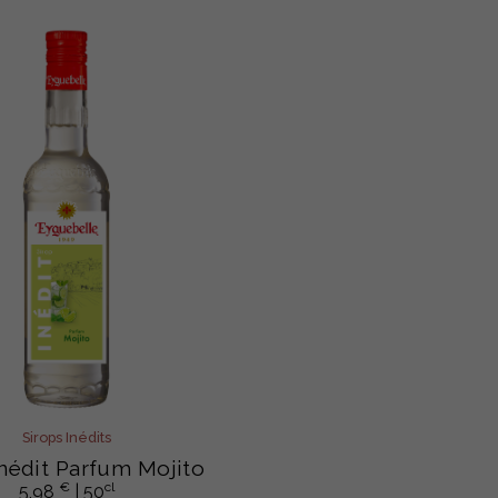
Sirops Inédits
Inédit Parfum Mojito
€
cl
5,98
| 50