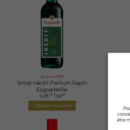
Sirops Inédits
Sirop Inédit Parfum Sapin
Sirop I
Eyguebelle
€
cl
5,98
| 50
Ajouter au panier
Pou
consé
être m