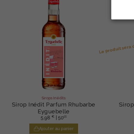
Le produit sera
Sirops Inédits
Sirop Inédit Parfum Rhubarbe
Sirop
Eyguebelle
€
cl
5,98
| 50
Ajouter au panier