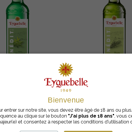
Sirops Inédits
Sirops Inédits
nédit Parfum Verveine
Sirop Inédit Thym E
Eyguebelle
€
cl
5,98
| 50
€
cl
5,98
| 50
Bienvenue
Ajouter au panier
Ajouter au panie
r entrer sur notre site, vous devez être âgé de 18 ans ou plus
quence au clique sur le bouton
"J'ai plus de 18 ans"
, vous ce
ajeur(e) et consentez à respecter les conditions d'utilisation d