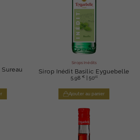
Sirops Inédits
e Sureau
Sirop Inédit Basilic Eyguebelle
€
cl
5,98
| 50
r
Ajouter au panier