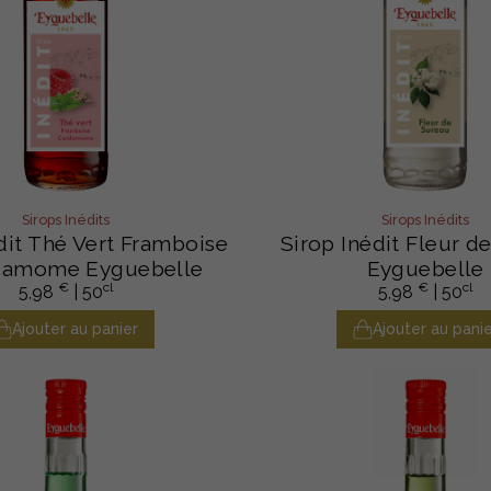
Sirops Inédits
Sirops Inédits
dit Thé Vert Framboise
Sirop Inédit Fleur d
damome Eyguebelle
Eyguebelle
€
cl
€
cl
5,98
| 50
5,98
| 50
Ajouter au panier
Ajouter au panie