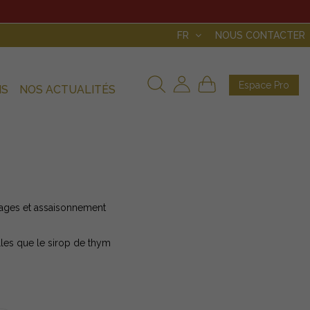
FR
NOUS CONTACTER
Espace Pro
NS
NOS ACTUALITÉS
ppages et assaisonnement
lles que le sirop de thym