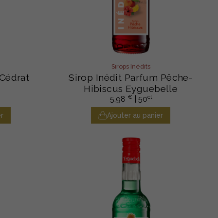
Sirops Inédits
 Cédrat
Sirop Inédit Parfum Pêche-
Hibiscus Eyguebelle
€
cl
5,98
| 50
r
Ajouter au panier