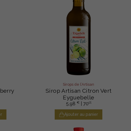
Sirops de l’Artisan
nberry
Sirop Artisan Citron Vert
Eyguebelle
€
cl
5,98
| 70
r
Ajouter au panier