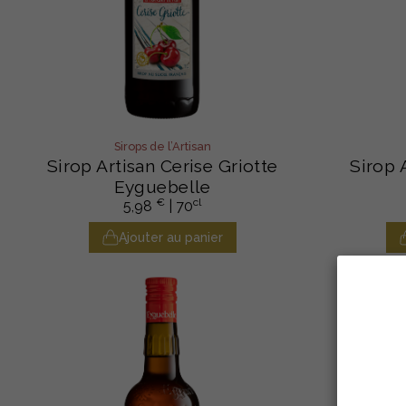
Sirops de l’Artisan
Sirop Artisan Cerise Griotte
Sirop 
Eyguebelle
€
cl
5,98
| 70
Ajouter au panier