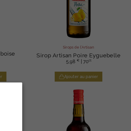
Sirops de l’Artisan
mboise
Sirop Artisan Poire Eyguebelle
€
cl
5,98
| 70
r
Ajouter au panier