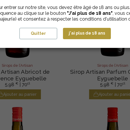
r entrer sur notre site, vous devez être âgé de 18 ans ou plus
quence au clique sur le bouton
"J'ai plus de 18 ans"
, vous ce
ajeur(e) et consentez à respecter les conditions d'utilisation d
j'ai plus de 18 ans
Quitter
Sirops de l’Artisan
Sirops de l’Artisan
 Artisan Abricot de
Sirop Artisan Parfum 
vence Eyguebelle
Eyguebelle
€
cl
€
cl
5,98
| 70
5,98
| 70
Ajouter au panier
Ajouter au panie