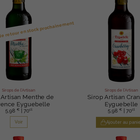
 de retour en stock prochainement
Sirops de l’Artisan
Sirops de l’Artisan
 Artisan Menthe de
Sirop Artisan Cra
vence Eyguebelle
Eyguebelle
€
cl
€
cl
5,98
| 70
5,98
| 70
Voir
Ajouter au panie