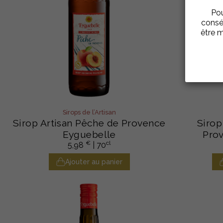
Pou
consé
être m
Sirops de l’Artisan
Sirop Artisan Pêche de Provence
Sirop
Eyguebelle
Pro
€
cl
5,98
| 70
Ajouter au panier