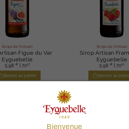
Sirops de l’Artisan
Sirops de l’Artisan
Artisan Figue du Var
Sirop Artisan Fra
Eyguebelle
Eyguebelle
€
cl
€
cl
5,98
| 70
5,98
| 70
Ajouter au panier
Ajouter au panie
Bienvenue