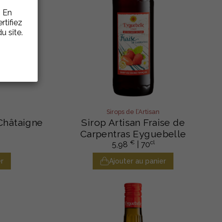
. En
rtifiez
u site.
Sirops de l’Artisan
Châtaigne
Sirop Artisan Fraise de
Carpentras Eyguebelle
€
cl
5,98
| 70
r
Ajouter au panier