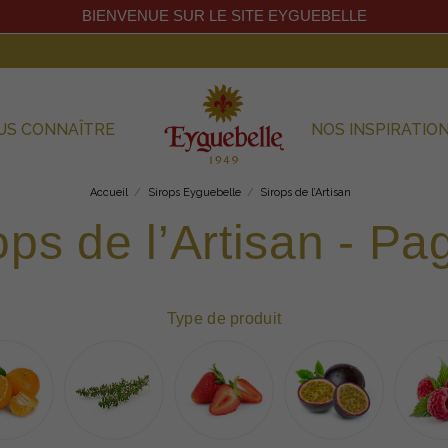
BIENVENUE SUR LE SITE EYGUEBELLE
US CONNAÎTRE
NOS INSPIRATIO
Accueil
Sirops Eyguebelle
Sirops de l’Artisan
ops de l’Artisan - Pa
Type de produit