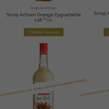
Sirops de l’Artisan
Sirop 
Sirop Artisan Orange Eyguebelle
€
5,58
| 1L
Ajouter au panier
Le produit sera de retour en stock prochainement
Le produit sera