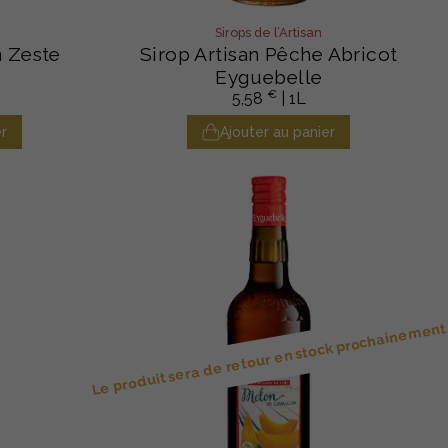
Sirops de l’Artisan
n Zeste
Sirop Artisan Pêche Abricot
Eyguebelle
€
5,58
| 1L
r
Ajouter au panier
Le produit sera de retour en stock prochainement