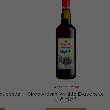
Sirops de l’Artisan
yguebelle
Sirop Artisan Myrtille Eyguebelle
€
cl
5,98
| 70