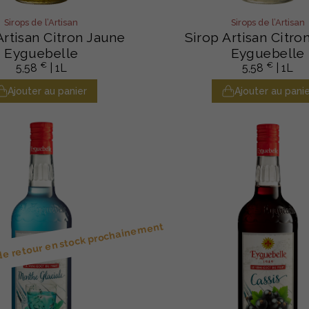
Sirops de l’Artisan
Sirops de l’Artisan
Artisan Citron Jaune
Sirop Artisan Citro
Eyguebelle
Eyguebelle
€
€
5,58
| 1L
5,58
| 1L
Ajouter au panier
Ajouter au panie
 de retour en stock prochainement