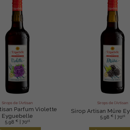
Sirops de l’Artisan
Sirops de l’Artisan
tisan Parfum Violette
Sirop Artisan Mûre E
Eyguebelle
€
cl
5,98
| 70
€
cl
5,98
| 70