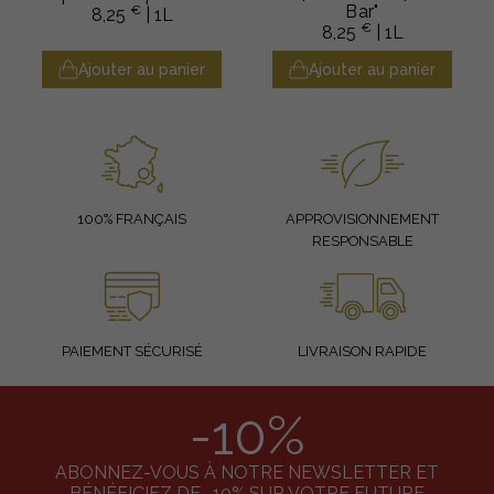
Bar"
€
8,25
| 1L
€
8,25
| 1L
Ajouter au panier
Ajouter au panier
100% FRANÇAIS
APPROVISIONNEMENT
RESPONSABLE
PAIEMENT SÉCURISÉ
LIVRAISON RAPIDE
-10%
ABONNEZ-VOUS À NOTRE NEWSLETTER ET
BÉNÉFICIEZ DE -10% SUR VOTRE FUTURE