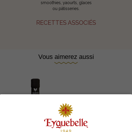
smoothies, yaourts, glaces
ou pâtisseries.
RECETTES ASSOCIÉS
Vous aimerez aussi