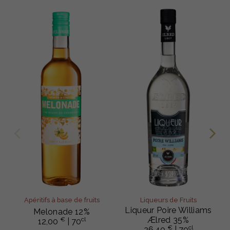
Apéritifs à base de fruits
Liqueurs de Fruits
Liqueur Poire Williams
Melonade 12%
Ælred 35%
€
cl
12,00
| 70
€
cl
26,40
| 70