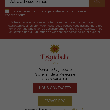
J'accepte les conditions générales et la politique de
confidentialité
Votre adresse email sera utilisée uniquement pour vous envoyer nos
newsletters et offres promotionnelles. Vous pouvez vous désabonner à tout
moment en utilisant le lien de désabonnement intégré à la newsletter. Pour
en savoir plus sur l'utilisation de vos données personnelles,
cliquez ici
.
Domaine Eyguebelle
3 chemin de la Méjeonne
26230 VALAURIE
NOUS CONTACTER
ESPACE PRO
Magasin & Visite :
+33 (0)4 75 98 03 80