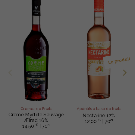
Le produit s
Crèmes de Fruits
Apéritifs à base de fruits
Crème Myrtille Sauvage
Nectarine 12%
Ælred 16%
€
cl
12,00
| 70
€
cl
14,50
| 70