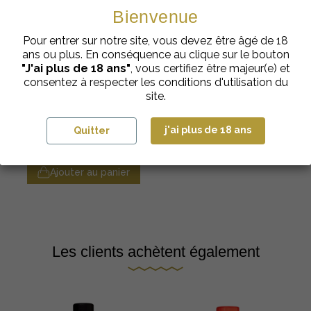
Bienvenue
Pour entrer sur notre site, vous devez être âgé de 18
ans ou plus. En conséquence au clique sur le bouton
"J'ai plus de 18 ans"
, vous certifiez être majeur(e) et
consentez à respecter les conditions d'utilisation du
site.
Sirops de l’Artisan
Sirop Artisan Pêche de
j'ai plus de 18 ans
Quitter
Provence Eyguebelle
€
cl
5,98
| 70
Ajouter au panier
Les clients achètent également