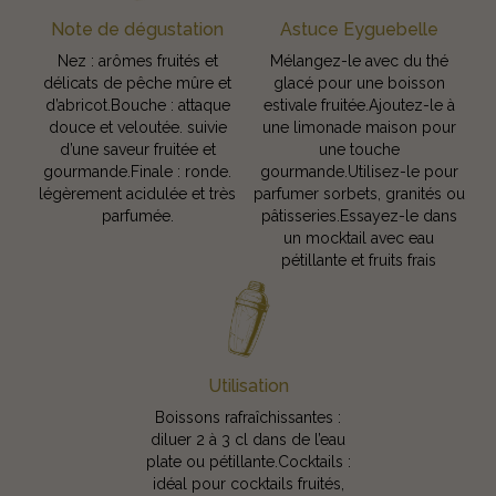
Note de dégustation
Astuce Eyguebelle
Nez : arômes fruités et
Mélangez-le avec du thé
délicats de pêche mûre et
glacé pour une boisson
d’abricot.Bouche : attaque
estivale fruitée.Ajoutez-le à
douce et veloutée. suivie
une limonade maison pour
d’une saveur fruitée et
une touche
gourmande.Finale : ronde.
gourmande.Utilisez-le pour
légèrement acidulée et très
parfumer sorbets, granités ou
parfumée.
pâtisseries.Essayez-le dans
un mocktail avec eau
pétillante et fruits frais
Utilisation
Boissons rafraîchissantes :
diluer 2 à 3 cl dans de l’eau
plate ou pétillante.Cocktails :
idéal pour cocktails fruités,