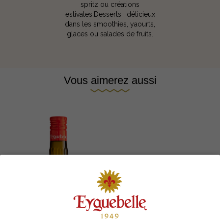
spritz ou créations
estivales.Desserts : délicieux
dans les smoothies, yaourts,
glaces ou salades de fruits.
Vous aimerez aussi