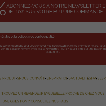
%
ABONNEZ-VOUS À NOTRE NEWSLETTER ET
DE -10% SUR VOTRE FUTURE COMMANDE
érales et la politique de confidentialité
tilisée uniquement pour vous envoyer nos newsletters et offres promotionnelles. Vo
 lien de désabonnement intégré à la newsletter. Pour en savoir plus sur l'utilisation 
cliquez ici
.
S PRODUITS
NOUS CONNAÎTRE
INSPIRATIONS
ACTUALITÉS
FAQS
ESP
TROUVEZ UN REVENDEUR EYGUEBELLE PROCHE DE CHEZ VOUS
UNE QUESTION ? CONSULTEZ NOS FAQS