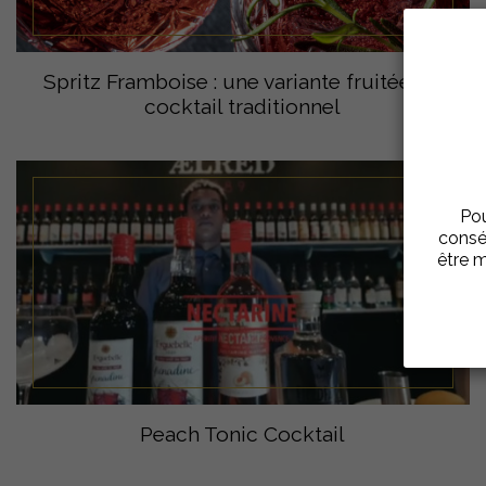
Spritz Framboise : une variante fruitée du
cocktail traditionnel
Pou
consé
être m
Peach Tonic Cocktail