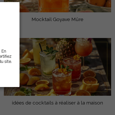
Mocktail Goyave Mûre
. En
rtifiez
u site.
idées de cocktails à réaliser à la maison