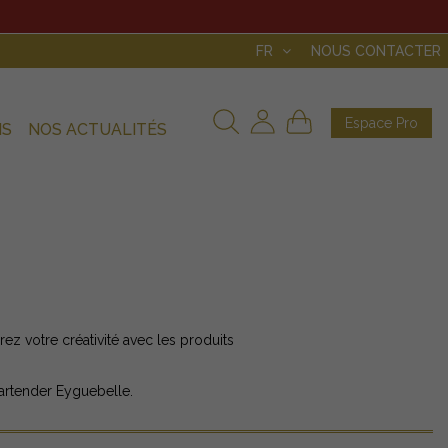
FR
NOUS CONTACTER
Espace Pro
NS
NOS ACTUALITÉS
érez votre créativité avec les produits
artender Eyguebelle.