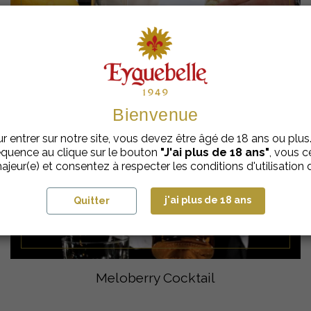
Le cocktail Pastis Grenadine : l'autre nom de la
Tomate
Bienvenue
r entrer sur notre site, vous devez être âgé de 18 ans ou plus
quence au clique sur le bouton
"J'ai plus de 18 ans"
, vous ce
ajeur(e) et consentez à respecter les conditions d'utilisation d
j'ai plus de 18 ans
Quitter
Meloberry Cocktail