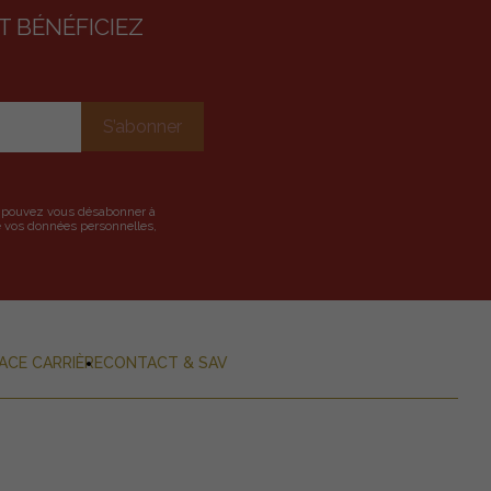
 BÉNÉFICIEZ
us pouvez vous désabonner à
de vos données personnelles,
ACE CARRIÈRE
CONTACT & SAV