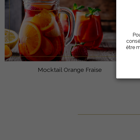
Pou
consé
être m
Mocktail Orange Fraise