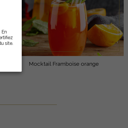
. En
rtifiez
u site.
Mocktail Framboise orange