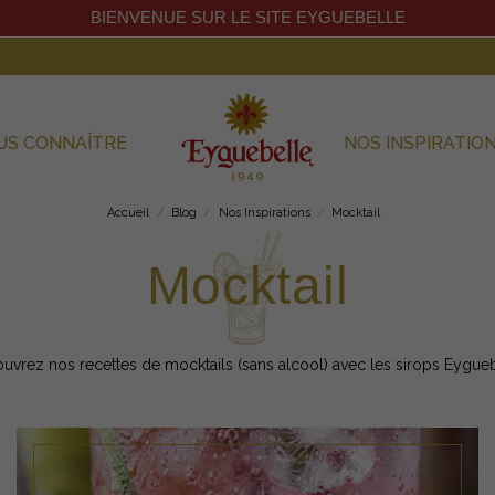
BIENVENUE SUR LE SITE EYGUEBELLE
US CONNAÎTRE
NOS INSPIRATIO
Accueil
Blog
Nos Inspirations
Mocktail
Mocktail
uvrez nos recettes de mocktails (sans alcool) avec les sirops Eygueb