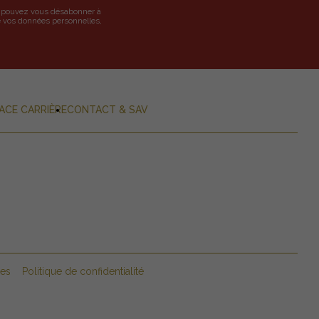
us pouvez vous désabonner à
de vos données personnelles,
ACE CARRIÈRE
CONTACT & SAV
les
Politique de confidentialité