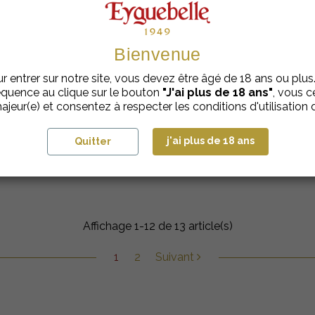
Bienvenue
r entrer sur notre site, vous devez être âgé de 18 ans ou plus
quence au clique sur le bouton
"J'ai plus de 18 ans"
, vous ce
ajeur(e) et consentez à respecter les conditions d'utilisation d
j'ai plus de 18 ans
Quitter
Cocktail Framboise Mandarine
Affichage 1-12 de 13 article(s)
1
2
Suivant