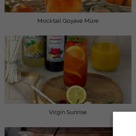
Mocktail Goyave Mûre
Virgin Sunrise