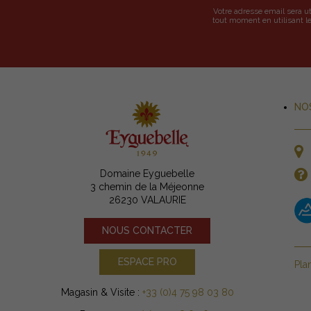
Votre adresse email sera u
tout moment en utilisant le
NO
Domaine Eyguebelle
3 chemin de la Méjeonne
26230 VALAURIE
NOUS CONTACTER
ESPACE PRO
Pla
Magasin & Visite :
+33 (0)4 75 98 03 80