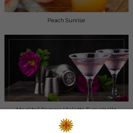
Peach Sunrise
Mocktail Pomme Violette Eyguebelle