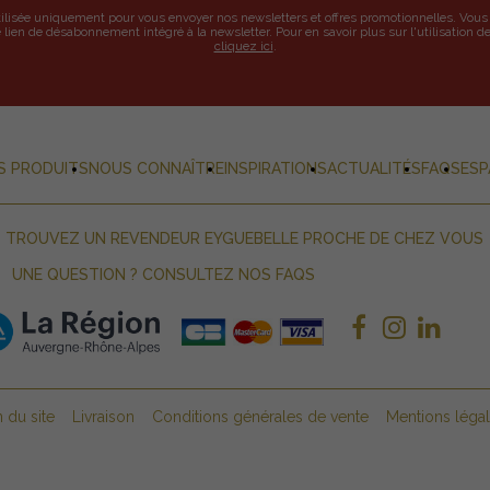
tilisée uniquement pour vous envoyer nos newsletters et offres promotionnelles. Vo
 lien de désabonnement intégré à la newsletter. Pour en savoir plus sur l'utilisation 
cliquez ici
.
S PRODUITS
NOUS CONNAÎTRE
INSPIRATIONS
ACTUALITÉS
FAQS
ESP
TROUVEZ UN REVENDEUR EYGUEBELLE PROCHE DE CHEZ VOUS
UNE QUESTION ? CONSULTEZ NOS FAQS
n du site
Livraison
Conditions générales de vente
Mentions léga