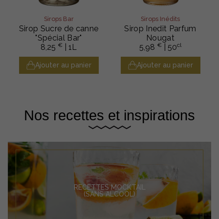
Sirops Bar
Sirops Inédits
Sirop Sucre de canne
Sirop Inedit Parfum
"Spécial Bar"
Nougat
€
€
cl
8,25
| 1L
5,98
| 50
Ajouter au panier
Ajouter au panier
Nos recettes et inspirations
RECETTES MOCKTAIL
(SANS ALCOOL)