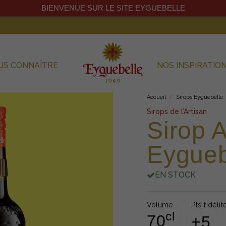
BIENVENUE SUR LE SITE EYGUEBELLE
US CONNAÎTRE
NOS INSPIRATIO
Accueil
Sirops Eyguebelle
Sirops de l’Artisan
Sirop 
Eygueb
EN STOCK
Volume
Pts fidélit
cl
70
+5