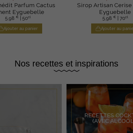
Inédit Parfum Cactus
Sirop Artisan Cerise
ment Eyguebelle
Eyguebelle
€
cl
€
cl
5,98
| 50
5,98
| 70
Ajouter au panier
Ajouter au panie
Nos recettes et inspirations
RECETTES COCK
(AVEC ALCOOL