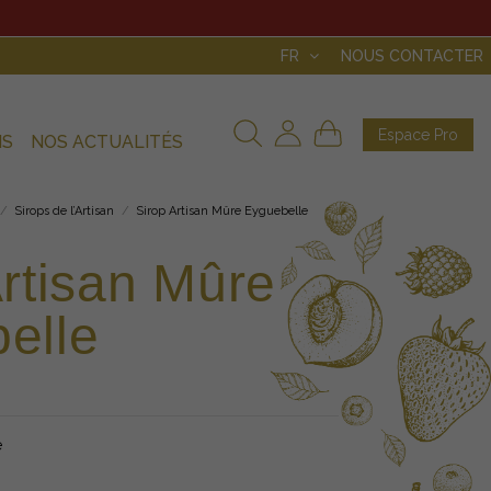
FR
NOUS CONTACTER
Espace Pro
NS
NOS ACTUALITÉS
Sirops de l’Artisan
Sirop Artisan Mûre Eyguebelle
Artisan Mûre
elle
é