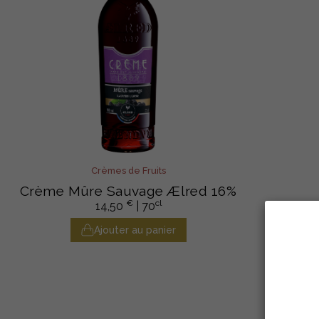
Crèmes de Fruits
Crème Mûre Sauvage Ælred 16%
€
cl
14,50
| 70
Ajouter au panier