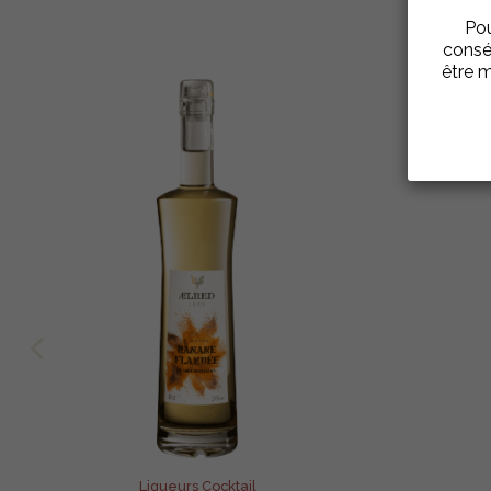
Pou
consé
être m
Liqueurs Cocktail