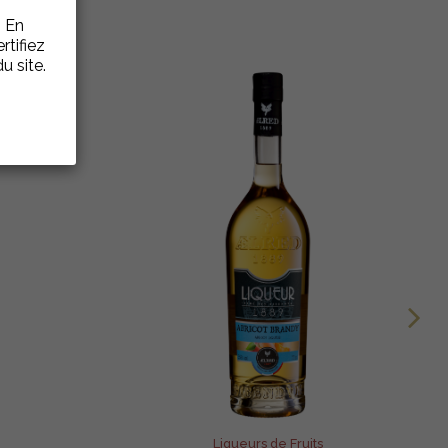
. En
rtifiez
u site.
Liqueurs de Fruits