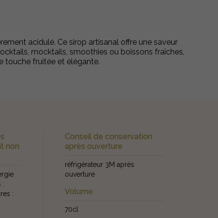
rement acidulé. Ce sirop artisanal offre une saveur
cocktails, mocktails, smoothies ou boissons fraîches,
e touche fruitée et élégante.
es
Conseil de conservation
it non
après ouverture
réfrigérateur 3M après
ergie
ouverture
 :
Volume
res :
70cl