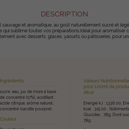
DESCRIPTION
it sauvage et aromatique, au goût naturellement sucré et légè
nde qui sublime toutes vos préparations.Idéal pour aromatiser 
tement avec desserts, glaces, yaourts ou pâtisseries, pour un
Ingrédients
Valeurs Nutritionnell
pour 100ml de produ
sucre, eau, jus de mûre à base
dilué
de concentré (17%), acidifiant :
acide citrique, arôme naturel,
Energie kJ : 1336.00, En
concentré (carotte pourpre).
kcal : 315.00 , Nutriments
Glucides : 78g, Dont suc
Couleur
78g