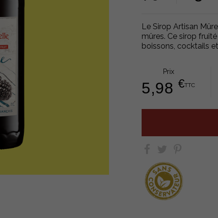
Le Sirop Artisan Mûre 
mûres. Ce sirop fruit
boissons, cocktails et
Prix
€
5,98
TTC