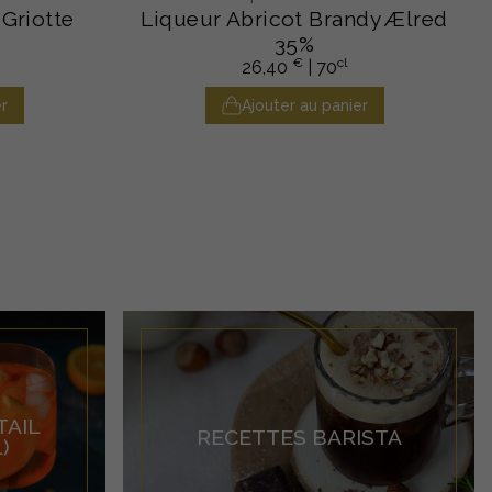
 Griotte
Liqueur Abricot Brandy Ælred
35%
€
cl
26,40
| 70
r
Ajouter au panier
TAIL
RECETTES BARISTA
)