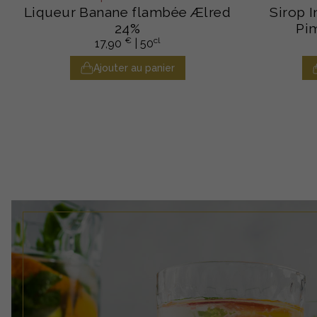
Liqueur Banane flambée Ælred
Sirop 
24%
Pi
€
cl
17,90
| 50
Ajouter au panier