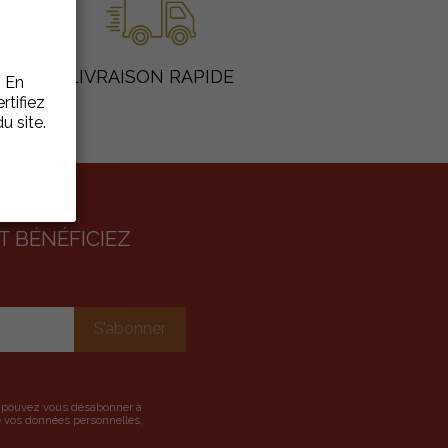
LIVRAISON RAPIDE
. En
rtifiez
u site.
 BÉNÉFICIEZ
us pouvez vous désabonner à
de vos données personnelles,