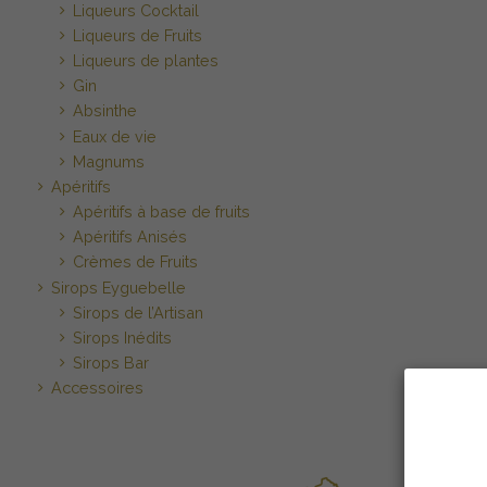
Liqueurs Cocktail
Liqueurs de Fruits
Liqueurs de plantes
Gin
Absinthe
Eaux de vie
Magnums
Apéritifs
Apéritifs à base de fruits
Apéritifs Anisés
Crèmes de Fruits
Sirops Eyguebelle
Sirops de l’Artisan
Sirops Inédits
Sirops Bar
Accessoires