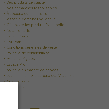
Des produits de qualité
Nos démarches responsables
À l'écoute de nos clients
Visiter le domaine Eyguebelle
Où trouver les produits Eyguebelle
Nous contacter
Espace Carrière
Livraison
Conditions générales de vente
Politique de confidentialité
Mentions légales
Espace Pro
politique en matière de cookies
Jeu concours : Sur la route des Vacances
Nos magasins
Plan du site