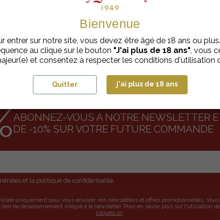
Bienvenue
APPROVISIONNEMENT
PAIEMENT SÉCURISÉ
r entrer sur notre site, vous devez être âgé de 18 ans ou plus
RESPONSABLE
quence au clique sur le bouton
"J'ai plus de 18 ans"
, vous ce
ajeur(e) et consentez à respecter les conditions d'utilisation d
j'ai plus de 18 ans
Quitter
%
ABONNEZ-VOUS À NOTRE NEWSLETTER ET
DE -10% SUR VOTRE FUTURE COMMANDE
érales et la politique de confidentialité
tilisée uniquement pour vous envoyer nos newsletters et offres promotionnelles. Vo
 lien de désabonnement intégré à la newsletter. Pour en savoir plus sur l'utilisation 
cliquez ici
.