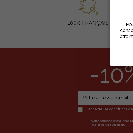
100% FRANÇAIS
Pou
consé
être m
-10
J'accepte les conditions gén
Votre adresse email sera u
tout moment en utilisant le