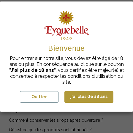
Histoire et informations sur
Eyguebelle
Pourquoi il existe Eyguebelle et Aiguebelle ?
D’où vient le nom Aelred ?
Bienvenue
Est-ce que les moines fabriquent toujours aujourd’hui ?
Pour entrer sur notre site, vous devez être âgé de 18
Quel est l’alcool le plus typique ?
ans ou plus. En conséquence au clique sur le bouton
"J'ai plus de 18 ans"
, vous certifiez être majeur(e) et
Quel est le sirop le plus typique ?
consentez à respecter les conditions d'utilisation du
Est-ce qu’Eyguebelle est présent en grande surface ?
site.
Pourquoi le magasin pratique des prix plus élevés qu’en
Grande Surface ?
j'ai plus de 18 ans
Quitter
Combien de verres peut-on servir avec une bouteille de
sirop ?
Comment conserver les sirops après ouverture ?
Où est ce que les produits sont fabriqués ?