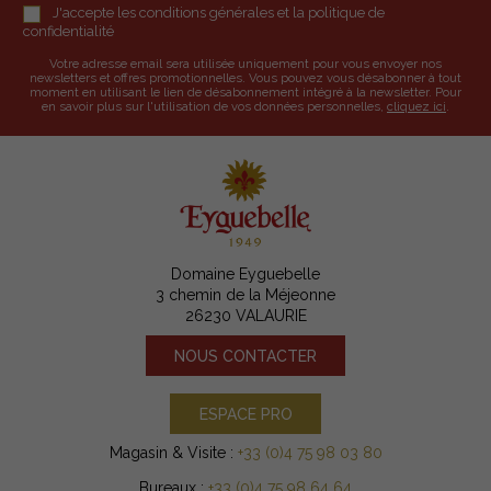
J'accepte les conditions générales et la politique de
confidentialité
Votre adresse email sera utilisée uniquement pour vous envoyer nos
newsletters et offres promotionnelles. Vous pouvez vous désabonner à tout
moment en utilisant le lien de désabonnement intégré à la newsletter. Pour
en savoir plus sur l'utilisation de vos données personnelles,
cliquez ici
.
Domaine Eyguebelle
3 chemin de la Méjeonne
26230 VALAURIE
NOUS CONTACTER
ESPACE PRO
Magasin & Visite :
+33 (0)4 75 98 03 80
Bureaux :
+33 (0)4 75 98 64 64