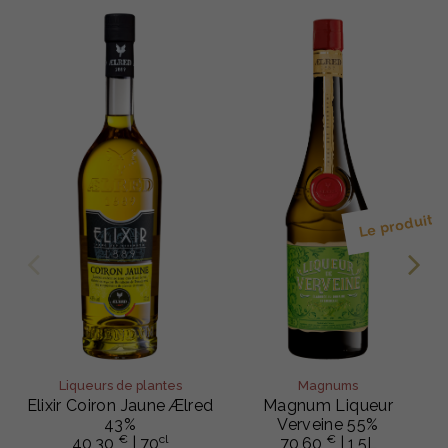
Le produit s
Liqueurs de plantes
Magnums
Elixir Coiron Jaune Ælred
Magnum Liqueur
43%
Verveine 55%
€
cl
€
40,30
| 70
70,60
| 1,5L