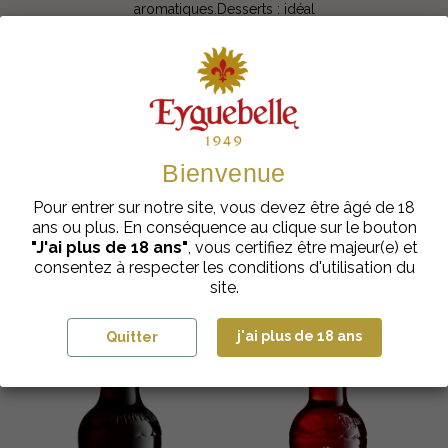
aromatiques.Desserts : idéal
dans glaces, sorbets, yaourts
ou pâtisseries.
RECETTES ASSOCIÉS
Bienvenue
Pour entrer sur notre site, vous devez être âgé de 18
Les clients achètent également
ans ou plus. En conséquence au clique sur le bouton
"J'ai plus de 18 ans"
, vous certifiez être majeur(e) et
consentez à respecter les conditions d'utilisation du
site.
j'ai plus de 18 ans
Quitter