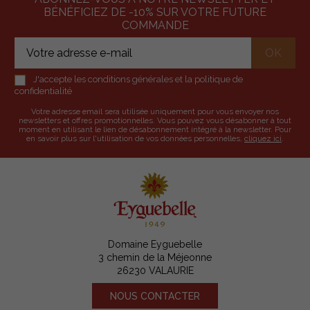
BÉNÉFICIEZ DE -10% SUR VOTRE FUTURE
COMMANDE
J'accepte les conditions générales et la politique de
confidentialité
Votre adresse email sera utilisée uniquement pour vous envoyer nos
newsletters et offres promotionnelles. Vous pouvez vous désabonner à tout
moment en utilisant le lien de désabonnement intégré à la newsletter. Pour
en savoir plus sur l'utilisation de vos données personnelles,
cliquez ici
.
Domaine Eyguebelle
3 chemin de la Méjeonne
26230 VALAURIE
NOUS CONTACTER