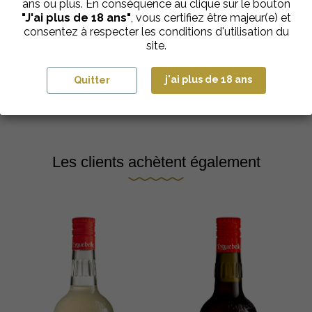
ans ou plus. En conséquence au clique sur le bouton
"J'ai plus de 18 ans"
, vous certifiez être majeur(e) et
Sirops Bar
consentez à respecter les conditions d'utilisation du
Sirop Fruit de la Passion
"Spécial Bar"
site.
€
8,25
| 1L
j'ai plus de 18 ans
Quitter
Ajouter au panier
Les clients achètent également