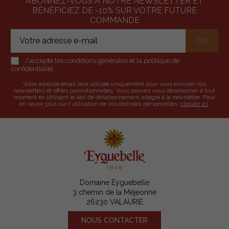
ABONNEZ-VOUS À NOTRE NEWSLETTER ET
BÉNÉFICIEZ DE -10% SUR VOTRE FUTURE
COMMANDE
J'accepte les conditions générales et la politique de
confidentialité
Votre adresse email sera utilisée uniquement pour vous envoyer nos
newsletters et offres promotionnelles. Vous pouvez vous désabonner à tout
moment en utilisant le lien de désabonnement intégré à la newsletter. Pour
en savoir plus sur l'utilisation de vos données personnelles,
cliquez ici
.
Domaine Eyguebelle
3 chemin de la Méjeonne
26230 VALAURIE
NOUS CONTACTER