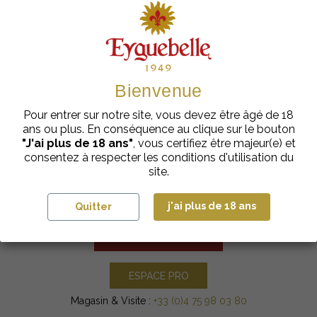
J'accepte les conditions générales et la politique de
confidentialité
Votre adresse email sera utilisée uniquement pour vous envoyer nos
newsletters et offres promotionnelles. Vous pouvez vous désabonner à tout
moment en utilisant le lien de désabonnement intégré à la newsletter. Pour
en savoir plus sur l'utilisation de vos données personnelles,
cliquez ici
.
Bienvenue
Pour entrer sur notre site, vous devez être âgé de 18
ans ou plus. En conséquence au clique sur le bouton
"J'ai plus de 18 ans"
, vous certifiez être majeur(e) et
consentez à respecter les conditions d'utilisation du
site.
Domaine Eyguebelle
3 chemin de la Méjeonne
j'ai plus de 18 ans
Quitter
26230 VALAURIE
NOUS CONTACTER
ESPACE PRO
Magasin & Visite :
+33 (0)4 75 98 03 80