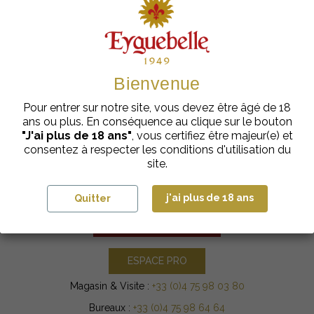
J'accepte les conditions générales et la politique de
confidentialité
Votre adresse email sera utilisée uniquement pour vous envoyer nos
newsletters et offres promotionnelles. Vous pouvez vous désabonner à tout
moment en utilisant le lien de désabonnement intégré à la newsletter. Pour
en savoir plus sur l'utilisation de vos données personnelles,
cliquez ici
.
Bienvenue
Pour entrer sur notre site, vous devez être âgé de 18
ans ou plus. En conséquence au clique sur le bouton
"J'ai plus de 18 ans"
, vous certifiez être majeur(e) et
consentez à respecter les conditions d'utilisation du
site.
Domaine Eyguebelle
3 chemin de la Méjeonne
j'ai plus de 18 ans
26230 VALAURIE
Quitter
NOUS CONTACTER
ESPACE PRO
Magasin & Visite :
+33 (0)4 75 98 03 80
Bureaux :
+33 (0)4 75 98 64 64