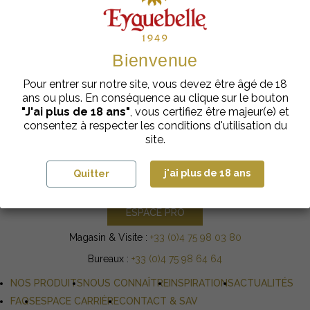
newsletters et offres promotionnelles. Vous pouvez vous désabonner à tout
moment en utilisant le lien de désabonnement intégré à la newsletter. Pour
en savoir plus sur l'utilisation de vos données personnelles,
cliquez ici
.
Bienvenue
Pour entrer sur notre site, vous devez être âgé de 18
ans ou plus. En conséquence au clique sur le bouton
"J'ai plus de 18 ans"
, vous certifiez être majeur(e) et
Domaine Eyguebelle
consentez à respecter les conditions d'utilisation du
3 chemin de la Méjeonne
site.
26230 VALAURIE
j'ai plus de 18 ans
Quitter
NOUS CONTACTER
ESPACE PRO
Magasin & Visite :
+33 (0)4 75 98 03 80
Bureaux :
+33 (0)4 75 98 64 64
NOS PRODUITS
NOUS CONNAÎTRE
INSPIRATIONS
ACTUALITÉS
FAQS
ESPACE CARRIÈRE
CONTACT & SAV