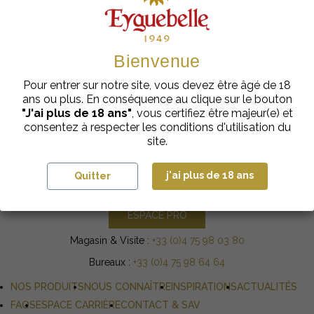
newsletters et offres promotionnelles. Vous pouvez vous désabonner à tout
moment en utilisant le lien de désabonnement intégré à la newsletter. Pour
en savoir plus sur l'utilisation de vos données personnelles,
cliquez ici
.
Bienvenue
Pour entrer sur notre site, vous devez être âgé de 18
ans ou plus. En conséquence au clique sur le bouton
"J'ai plus de 18 ans"
, vous certifiez être majeur(e) et
Domaine Eyguebelle
consentez à respecter les conditions d'utilisation du
3 chemin de la Méjeonne
site.
26230 VALAURIE
j'ai plus de 18 ans
Quitter
NOUS CONTACTER
ESPACE PRO
Magasin & Visite :
+33 (0)4 75 98 03 80
Bureaux :
+33 (0)4 75 98 64 64
NOS PRODUITS
NOUS CONNAÎTRE
INSPIRATIONS
ACTUALITÉS
FAQS
ESPACE CARRIÈRE
CONTACT & SAV