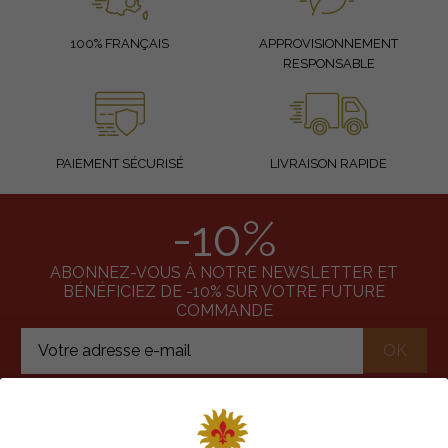
100% FRANÇAIS
APPROVISIONNEMENT
RESPONSABLE
PAIEMENT SÉCURISÉ
LIVRAISON RAPIDE
-10%
ABONNEZ-VOUS À NOTRE NEWSLETTER ET
BÉNÉFICIEZ DE -10% SUR VOTRE FUTURE
COMMANDE
J'accepte les conditions générales et la politique de
confidentialité
Votre adresse email sera utilisée uniquement pour vous envoyer nos