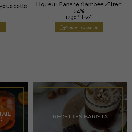
Liqueur Banane flambée Ælred
Eyguebelle
24%
€
cl
17,90
| 50
r
Ajouter au panier
TAIL
RECETTES BARISTA
)