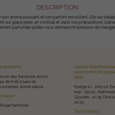
DESCRIPTION
son arôme puissant et son parfum envoûtant. Elle est idéale
t sur glace pilée, en cocktail et dans vos préparations culi
ement parfumée qu’elle vous donnera l’impression de manger
Ingrédients
Valeurs Nutritionnell
pour 100ml de produ
sucre, eau, framboise, alcool,
dilué
jus de fruits à base de
concentrés, arôme naturel.
Energie kJ : 1063.00, En
kcal : 252.00 , Nutriments
Couleur
Glucides : 40,7g, Dont s
40,7g
Rouge framboise
Taux d'alcool