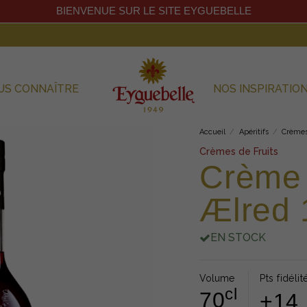
BIENVENUE SUR LE SITE EYGUEBELLE
US CONNAÎTRE
NOS INSPIRATIO
Accueil
Apéritifs
Crèmes
Crèmes de Fruits
Crème
Ælred
EN STOCK
Volume
Pts fidélit
cl
70
+14