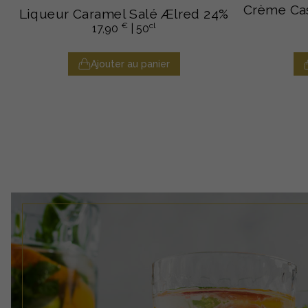
Crème Cas
Liqueur Caramel Salé Ælred 24%
€
cl
17,90
| 50
Ajouter au panier