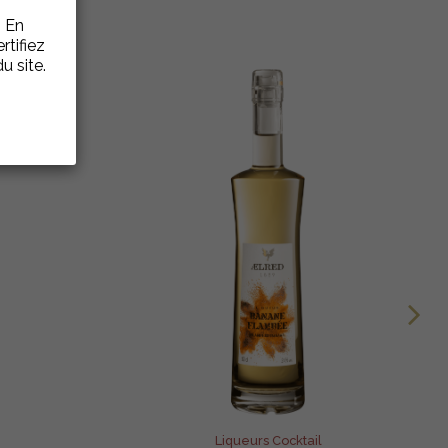
. En
rtifiez
u site.
Liqueurs Cocktail