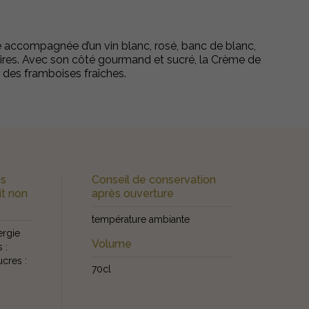
 accompagnée d’un vin blanc, rosé, banc de blanc,
naires. Avec son côté gourmand et sucré, la Crème de
 des framboises fraîches.
es
Conseil de conservation
it non
après ouverture
température ambiante
ergie
Volume
 :
ucres :
70cl