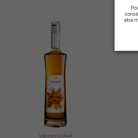
Pou
consé
être m
Liqueurs Cocktail