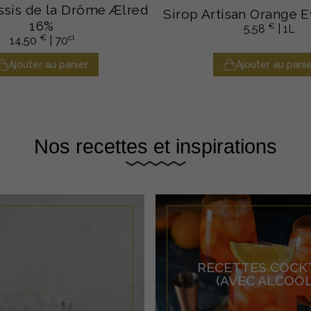
sis de la Drôme Ælred
Sirop Artisan Orange 
16%
€
5,58
| 1L
€
cl
14,50
| 70
Ajouter au panier
Ajouter au panie
Nos recettes et inspirations
RECETTES COCK
(AVEC ALCOOL