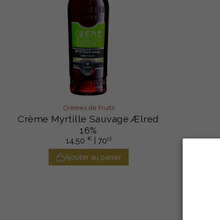
Crèmes de Fruits
Crème Myrtille Sauvage Ælred
16%
€
cl
14,50
| 70
Ajouter au panier