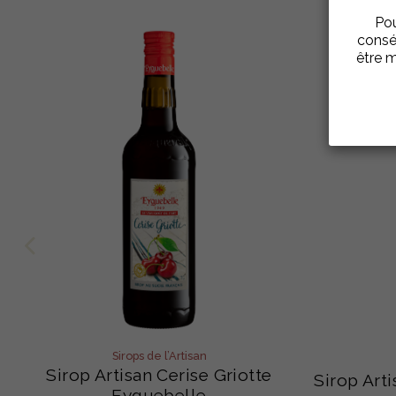
Pou
consé
être m
Sirops de l’Artisan
Sirop Artisan Cerise Griotte
Sirop Art
Eyguebelle