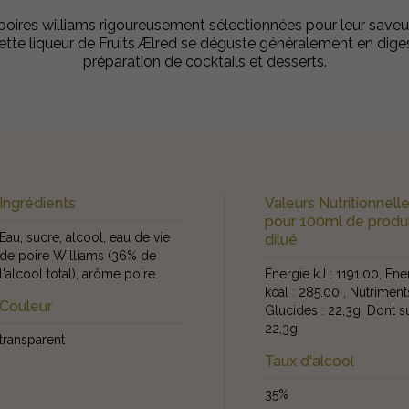
 poires williams rigoureusement sélectionnées pour leur saveur
ette liqueur de Fruits Ælred se déguste généralement en diges
préparation de cocktails et desserts.
Ingrédients
Valeurs Nutritionnell
pour 100ml de produ
Eau, sucre, alcool, eau de vie
dilué
de poire Williams (36% de
l'alcool total), arôme poire.
Energie kJ : 1191.00, Ene
kcal : 285.00 , Nutriments
Couleur
Glucides : 22,3g, Dont s
22,3g
transparent
Taux d'alcool
35%