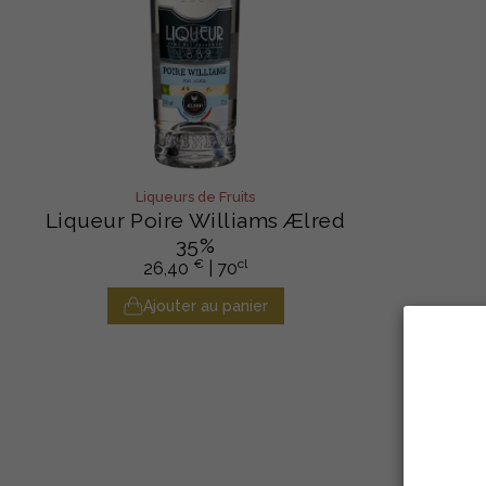
Liqueurs de Fruits
Liqueur Poire Williams Ælred
35%
€
cl
26,40
| 70
Ajouter au panier