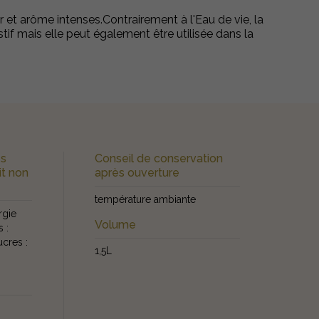
 et arôme intenses.Contrairement à l'Eau de vie, la
tif mais elle peut également être utilisée dans la
es
Conseil de conservation
it non
après ouverture
température ambiante
rgie
Volume
 :
ucres :
1,5L