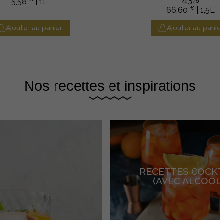
5,58
| 1L
€
66,60
| 1,5L
Ajouter au panier
Ajouter au panie
Nos recettes et inspirations
RECETTES COCK
(AVEC ALCOOL