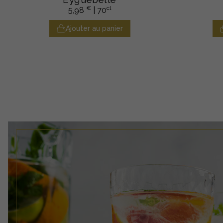
€
cl
5,98
| 70
Ajouter au panier