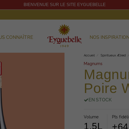
BIENVENUE SUR LE SITE EYGUEBELLE
US CONNAÎTRE
NOS INSPIRATIO
Accueil
Spiritueux Ælred
Magnums
Magnu
Poire 
EN STOCK
Volume
Pts fidél
1,5L
+64