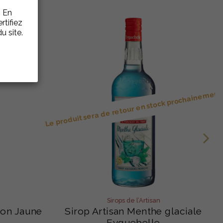
. En
rtifiez
u site.
Le produit sera de retour en stock prochainement
Sirops de l’Artisan
on Jaune
Sirop Artisan Menthe glaciale
Eyguebelle