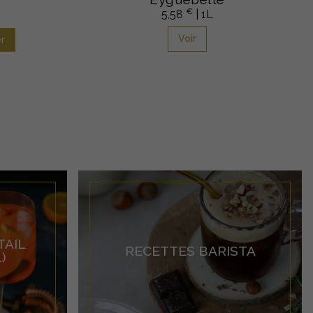
€
5,58
| 1L
Voir
r
TAIL
RECETTES BARISTA
)