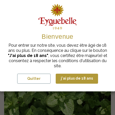
Bienvenue
Pour entrer sur notre site, vous devez être âgé de 18
ans ou plus. En conséquence au clique sur le bouton
Liqueur de menthe : 4 cocktails ultra rafraîchissants
"J'ai plus de 18 ans"
, vous certifiez être majeur(e) et
consentez à respecter les conditions d'utilisation du
site.
j'ai plus de 18 ans
Quitter