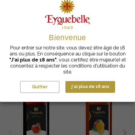
festives et élégantes.
Les clients achètent également
Bienvenue
Pour entrer sur notre site, vous devez être âgé de 18
ans ou plus. En conséquence au clique sur le bouton
"J'ai plus de 18 ans"
, vous certifiez être majeur(e) et
consentez à respecter les conditions d'utilisation du
site.
j'ai plus de 18 ans
Quitter