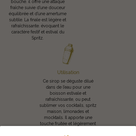
bouche. il offre une attaque
fraîche suivie d’une douceur
équilibrée et d’une amertume
subtile. La finale est légère et
rafraîchissante. évoquant le
caractère festif et estival du
Spritz.
Utilisation
Ce sirop se déguste dilué
dans de l’eau pour une
boisson estivale et
rafraîchissante, ou peut
sublimer vos cocktails, spritz
maison, limonades et
mocktails. Il apporte une
touche fruitée et légèrement
amère qui transforme toutes
vos créations en expériences