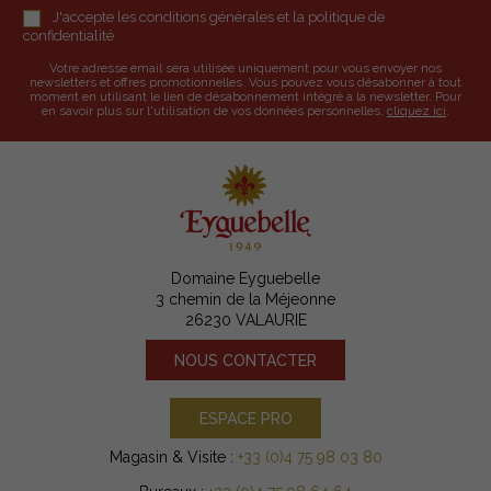
J'accepte les conditions générales et la politique de
confidentialité
Votre adresse email sera utilisée uniquement pour vous envoyer nos
newsletters et offres promotionnelles. Vous pouvez vous désabonner à tout
moment en utilisant le lien de désabonnement intégré à la newsletter. Pour
en savoir plus sur l'utilisation de vos données personnelles,
cliquez ici
.
Domaine Eyguebelle
3 chemin de la Méjeonne
26230 VALAURIE
NOUS CONTACTER
ESPACE PRO
Magasin & Visite :
+33 (0)4 75 98 03 80