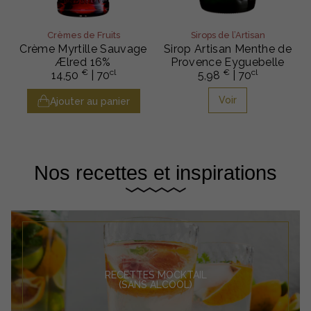
Crèmes de Fruits
Sirops de l’Artisan
Crème Myrtille Sauvage
Sirop Artisan Menthe de
Ælred 16%
Provence Eyguebelle
€
cl
€
cl
14,50
| 70
5,98
| 70
Voir
Ajouter au panier
Nos recettes et inspirations
RECETTES MOCKTAIL
(SANS ALCOOL)