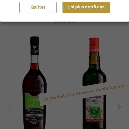
j'ai plus de 18 ans
Quitter
Les clients achètent également
Le produit sera de retour en stock proch