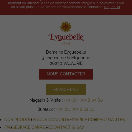
moment en utilisant le lien de désabonnement intégré à la newsletter. Pour
en savoir plus sur l'utilisation de vos données personnelles,
cliquez ici
.
Domaine Eyguebelle
3 chemin de la Méjeonne
26230 VALAURIE
NOUS CONTACTER
ESPACE PRO
Magasin & Visite :
+33 (0)4 75 98 03 80
Bureaux :
+33 (0)4 75 98 64 64
NOS PRODUITS
NOUS CONNAÎTRE
INSPIRATIONS
ACTUALITÉS
FAQS
ESPACE CARRIÈRE
CONTACT & SAV