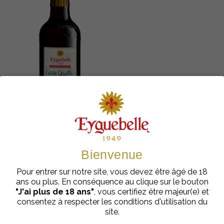
Sirops de l’Artisan
Bienvenue
Sirop Artisan Cerise
Griotte Eyguebelle
Pour entrer sur notre site, vous devez être âgé de 18
€
cl
5,98
| 70
ans ou plus. En conséquence au clique sur le bouton
"J'ai plus de 18 ans"
, vous certifiez être majeur(e) et
Ajouter au panier
consentez à respecter les conditions d'utilisation du
site.