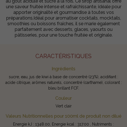
au goût acidulé et sucré à la fois. Ce sirop artisanal offre
une saveur fruitée intense et rafraîchissante, idéale pour
apporter originalité et gourmandise à toutes vos
préparations.Idéal pour aromatiser cocktails, mocktails,
smoothies ou boissons fraîches, il se marie également
parfaitement avec desserts, glaces, yaourts ou
pâtisseries, pour une touche fruitée et originale.
CARACTÉRISTIQUES
Ingrédients
sucre, eau, jus de kiwi à base de concentré (23%), acidifiant :
acide citrique, arômes naturels, concentré (carthame), colorant :
bleu brillant FCF.
Couleur
Vert clair
Valeurs Nutritionnelles pour 100ml de produit non dilué
Energie kJ : 1348.00, Energie kcal : 317.00 , Nutriments :