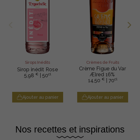
Sirops Inédits
Crèmes de Fruits
Crème Figue du Var
Sirop inédit Rose
Ælred 16%
€
cl
5,98
| 50
€
cl
14,50
| 70
Ajouter au panier
Ajouter au panier
Nos recettes et inspirations