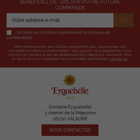
BÉNÉFICIEZ DE -10% SUR VOTRE FUTURE
COMMANDE
J'accepte les conditions générales et la politique de
confidentialité
Votre adresse email sera utilisée uniquement pour vous envoyer nos
newsletters et offres promotionnelles. Vous pouvez vous désabonner à tout
moment en utilisant le lien de désabonnement intégré à la newsletter. Pour
en savoir plus sur l'utilisation de vos données personnelles,
cliquez ici
.
Domaine Eyguebelle
3 chemin de la Méjeonne
26230 VALAURIE
NOUS CONTACTER