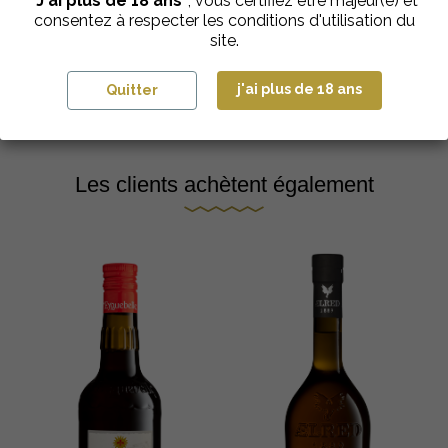
"J'ai plus de 18 ans"
, vous certifiez être majeur(e) et
Sirop Litchi "Spécial Bar"
consentez à respecter les conditions d'utilisation du
€
8,25
| 1L
site.
Ajouter au panier
j'ai plus de 18 ans
Quitter
Les clients achètent également