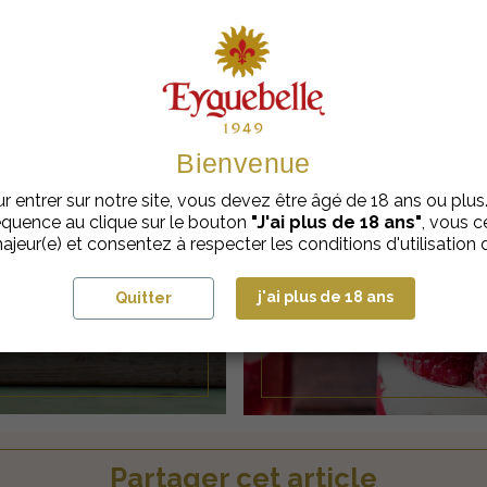
RECETTES
COCKTAIL
(AVEC ALCOOL)
CKTAIL
Bienvenue
OL)
r entrer sur notre site, vous devez être âgé de 18 ans ou plus
quence au clique sur le bouton
"J'ai plus de 18 ans"
, vous ce
ajeur(e) et consentez à respecter les conditions d'utilisation d
j'ai plus de 18 ans
Quitter
RECETT
Partager cet article