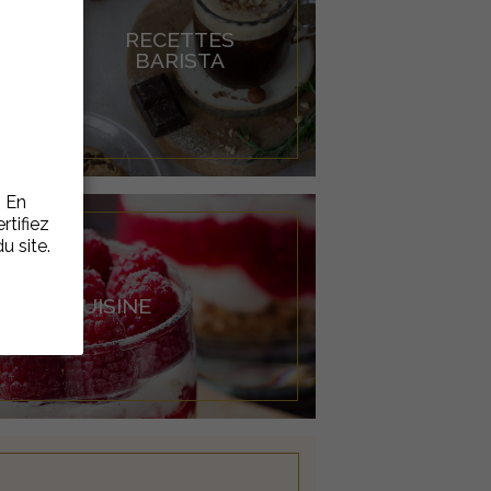
RECETTES
BARISTA
. En
rtifiez
u site.
ES DE CUISINE