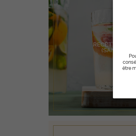
RECETTES MO
(SANS ALCO
Pou
consé
être m