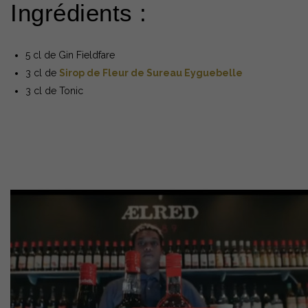
Ingrédients :
5 cl de Gin Fieldfare
3 cl de
Sirop de Fleur de Sureau Eyguebelle
3 cl de Tonic