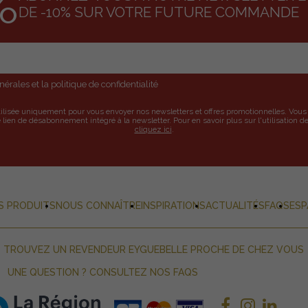
%
DE -10% SUR VOTRE FUTURE COMMANDE
érales et la politique de confidentialité
tilisée uniquement pour vous envoyer nos newsletters et offres promotionnelles. Vo
 lien de désabonnement intégré à la newsletter. Pour en savoir plus sur l'utilisation 
cliquez ici
.
S PRODUITS
NOUS CONNAÎTRE
INSPIRATIONS
ACTUALITÉS
FAQS
ESP
TROUVEZ UN REVENDEUR EYGUEBELLE PROCHE DE CHEZ VOUS
UNE QUESTION ? CONSULTEZ NOS FAQS