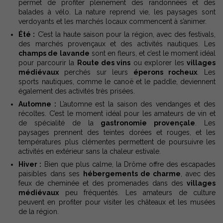
permet de profiter pleinement des randonnées et des
balades à vélo. La nature reprend vie, les paysages sont
verdoyants et les marchés locaux commencent à s’animer.
Été :
C’est la haute saison pour la région, avec des festivals,
des marchés provençaux et des activités nautiques. Les
champs de lavande
sont en fleurs, et c’est le moment idéal
pour parcourir la
Route des vins
ou explorer les
villages
médiévaux
perchés sur leurs
éperons rocheux
. Les
sports nautiques, comme le canoë et le paddle, deviennent
également des activités très prisées.
Automne :
L’automne est la saison des vendanges et des
récoltes. C’est le moment idéal pour les amateurs de vin et
de spécialité de la
gastronomie provençale
. Les
paysages prennent des teintes dorées et rouges, et les
températures plus clémentes permettent de poursuivre les
activités en extérieur sans la chaleur estivale.
Hiver :
Bien que plus calme, la Drôme offre des escapades
paisibles dans ses
hébergements de charme
, avec des
feux de cheminée et des promenades dans des
villages
médiévaux
peu fréquentés. Les amateurs de culture
peuvent en profiter pour visiter les châteaux et les musées
de la région.