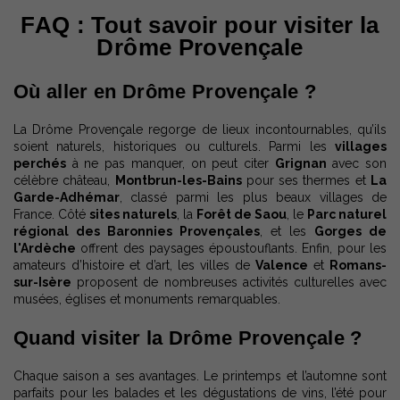
FAQ : Tout savoir pour visiter la
Drôme Provençale
Où aller en Drôme Provençale ?
La Drôme Provençale regorge de lieux incontournables, qu’ils
soient naturels, historiques ou culturels. Parmi les
villages
perchés
à ne pas manquer, on peut citer
Grignan
avec son
célèbre château,
Montbrun-les-Bains
pour ses thermes et
La
Garde-Adhémar
, classé parmi les plus beaux villages de
France. Côté
sites naturels
, la
Forêt de Saou
, le
Parc naturel
régional des Baronnies Provençales
, et les
Gorges de
l'Ardèche
offrent des paysages époustouflants. Enfin, pour les
amateurs d’histoire et d’art, les villes de
Valence
et
Romans-
sur-Isère
proposent de nombreuses activités culturelles avec
musées, églises et monuments remarquables.
Quand visiter la Drôme Provençale ?
Chaque saison a ses avantages. Le printemps et l’automne sont
parfaits pour les balades et les dégustations de vins, l’été pour