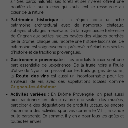
air. Ses parcs naturels, ses forêts et ses rivières offrent une
bouffée d'air pur à ceux qui souhaitent se ressourcer au
cœur de la nature.
Patrimoine historique :
La région abrite un riche
patrimoine architectural avec de nombreux châteaux,
abbayes et villages médiévaux. De la majestueuse forteresse
de Grignan aux petites ruelles pavées des villages perchés
de la Drôme, chaque lieu raconte une histoire fascinante. Ce
patrimoine est soigneusement préservé, reflétant des siècles
d'histoire et de traditions provençales.
Gastronomie provençale :
Les produits locaux sont une
part essentielle de l’expérience. De la truffe noire à l’huile
d’olive de Nyons, en passant par les fruits gorgés de soleil,
la
Route des vins
est aussi un incontournable pour les
amateurs de vin, avec des appellations locales comme
Grignan-les-Adhémar
.
Activités variées :
En Drôme Provençale, on peut aussi
bien randonner en pleine nature que visiter des musées,
participer à des dégustations de produits locaux, ou encore
s’adonner à des activités sportives comme le VTT, le canoë
ou le parapente. En somme, il y en a pour tous les goûts et
toutes les envies.