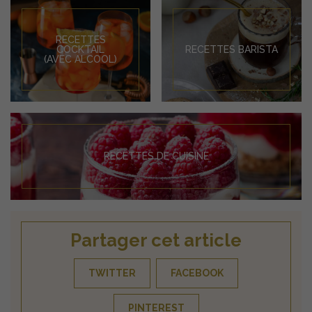
RECETTES
COCKTAIL
RECETTES BARISTA
(AVEC ALCOOL)
RECETTES DE CUISINE
Partager cet article
TWITTER
FACEBOOK
PINTEREST