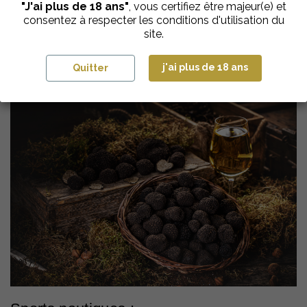
"J'ai plus de 18 ans"
, vous certifiez être majeur(e) et
consentez à respecter les conditions d'utilisation du
La Drôme Provençale est également un territoire gourmand.
site.
Profitez de votre séjour pour goûter aux produits locaux
comme les vins de l’appellation AOC Grignan-les-Adhémar, les
olives de Nyons, les truffes noires, et les fruits de la vallée du
j'ai plus de 18 ans
Quitter
Rhône (abricots, pêches, etc.).