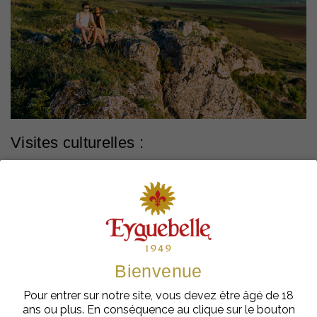
Visites culturelles :
La région regorge de trésors culturels. Parmi les visites
incontournables, on peut citer :
Le château de Grignan
:
Une forteresse imposante au
sommet du village, avec une vue panoramique
exceptionnelle.
L'abbaye d'Aiguebelle
:
 Un lieu paisible et chargé d'histoire, à ne 
Bienvenue
pas manquer si vous souhaitez visiter la Drôme provençale.
Pour entrer sur notre site, vous devez être âgé de 18
ans ou plus. En conséquence au clique sur le bouton
Dégustation de produits locaux :