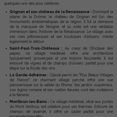
quelques-uns des plus célèbres :
Grignan et son château de la Renaissance :
Dominant la
plaine de la Drôme, le château de Grignan est l’un des
monuments emblématiques de la région. Il fut la demeure
de la marquise de Sévigné, et sa visite est une véritable
immersion dans l’histoire de la Renaissance. Le village, avec
ses rues pittoresques et ses boutiques d'artisans, mérite
également le détour.
Saint-Paul-Trois-Châteaux :
Au cœur de l'Enclave des
papes, ce village médiéval offre une architecture
typiquement provençale et une histoire fascinante. Il est
entouré de vignes et de champs d’oliviers, parfait pour une
étape sur la Route des vins.
La Garde-Adhémar :
Classé parmi les "Plus Beaux Villages
de France", ce charmant village perché offre une vue
panoramique sur la vallée du Rhône. Ses jardins suspendus,
son église romane et ses ruelles fleuries sont des invitations
à la flânerie.
Montbrun-les-Bains :
Ce village médiéval, situé aux portes
du Mont Ventoux, est célèbre pour ses thermes. Entouré de
champs de lavande, il offre un cadre parfait pour une
escapade bien-être.